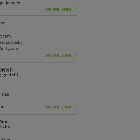
e, je nach
WEITERLESEN
der
Tycam
eras bleibt
für Tycam
WEITERLESEN
ONVIF-
 gestellt
d
. das
e
on...
WEITERLESEN
-Box
elche
t-Kabel