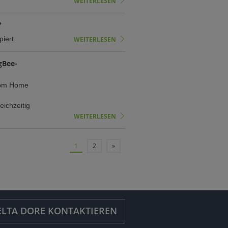
WEITERLESEN
?
iert.
WEITERLESEN
gBee-
ydom Home
ichzeitig
WEITERLESEN
1
2
»
ELTA DORE KONTAKTIEREN