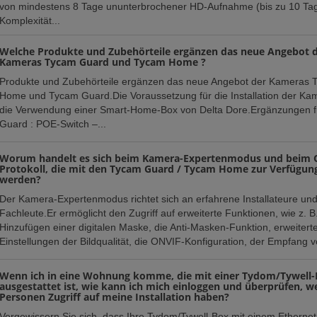
von mindestens 8 Tage ununterbrochener HD-Aufnahme (bis zu 10 Tag
Komplexität...
Welche Produkte und Zubehörteile ergänzen das neue Angebot 
Kameras Tycam Guard und Tycam Home ?
Produkte und Zubehörteile ergänzen das neue Angebot der Kameras 
Home und Tycam Guard.Die Voraussetzung für die Installation der Kam
die Verwendung einer Smart-Home-Box von Delta Dore.Ergänzungen 
Guard : POE-Switch –...
Worum handelt es sich beim Kamera-Expertenmodus und beim 
Protokoll, die mit den Tycam Guard / Tycam Home zur Verfügung
werden?
Der Kamera-Expertenmodus richtet sich an erfahrene Installateure un
Fachleute.Er ermöglicht den Zugriff auf erweiterte Funktionen, wie z. B
Hinzufügen einer digitalen Maske, die Anti-Masken-Funktion, erweitert
Einstellungen der Bildqualität, die ONVIF-Konfiguration, der Empfang v
Wenn ich in eine Wohnung komme, die mit einer Tydom/Tywell
ausgestattet ist, wie kann ich mich einloggen und überprüfen, w
Personen Zugriff auf meine Installation haben?
Vergewissern Sie sich, dass Ihre Tydom/Tywell-Box mit einem Etherne