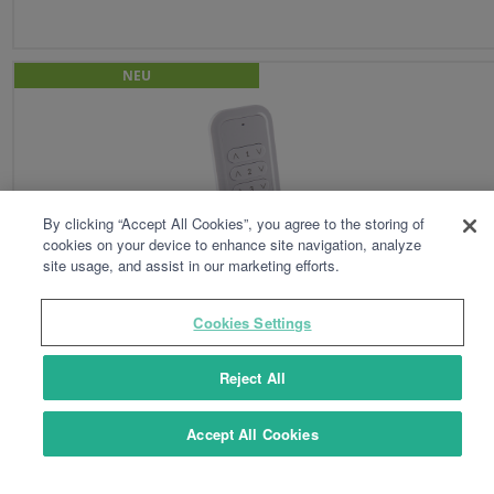
NEU
By clicking “Accept All Cookies”, you agree to the storing of
cookies on your device to enhance site navigation, analyze
site usage, and assist in our marketing efforts.
Cookies Settings
TYXIA 1700
Reject All
Gruppen-Fernbedienung für Rollläden und Beleuchtung
Accept All Cookies