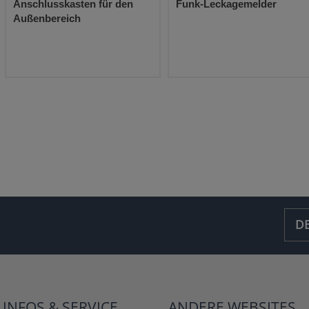
Anschlusskasten für den
Funk-Leckagemelder
Außenbereich
D
INFOS &
SERVICE
ANDERE
WEBSITES