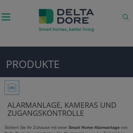
IRATION)
PRODUKTE
ODUKTE)
ALARMANLAGE, KAMERAS UND
ZUGANGSKONTROLLE
E)
Sichern Sie Ihr Zuhause mit einer
Smart Home-Alarmanlage
von