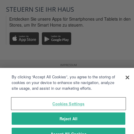
STEUERN SIE IHR
HAUS
Entdecken Sie unsere Apps für Smartphones und Tablets in den
Stores, um Ihr Smart Home zu steuern.
IMPRESSUM
AGB WEBSITE
By clicking “Accept All Cookies”, you agree to the storing of
ALLGEMEINE NUTZUNGSBEDINGUNSEN
cookies on your device to enhance site navigation, analyze
site usage, and assist in our marketing efforts.
PERSÖNLICHE DATEN
SITEMAP
Cookies Settings
Reject All
Accept All Cookies