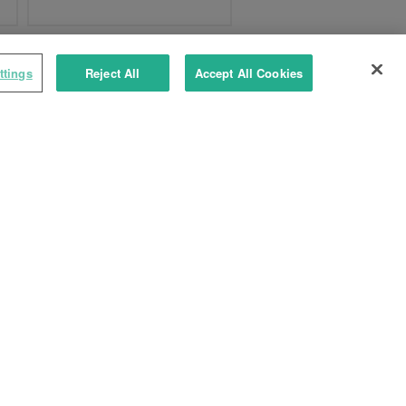
NEU
ttings
Reject All
Accept All Cookies
TYXAL+ HUB
Smarte Alarmzentrale mit
Sirene für 4G, WLAN,
Ethernet und 8 Zonen