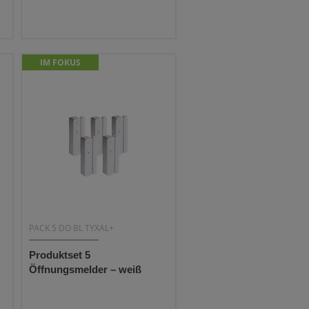
IM FOKUS
PACK 5 DO BL TYXAL+
Produktset 5
Öffnungsmelder – weiß