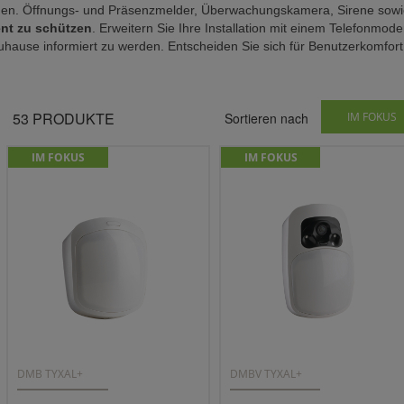
men. Öffnungs- und Präsenzmelder, Überwachungskamera, Sirene sowi
ient zu schützen
. Erweitern Sie Ihre Installation mit einem Telefonmod
uhause informiert zu werden. Entscheiden Sie sich für Benutzerkomfor
53
PRODUKTE
Sortieren nach
IM FOKUS
IM FOKUS
IM FOKUS
DMB TYXAL+
DMBV TYXAL+