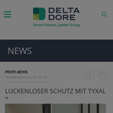
NEWS
PIRATION)
ODUKTE)
PROFI-NEWS
Veröffentlicht Am 10.06.24
LÜCKENLOSER SCHUTZ MIT TYXAL
+
FE)