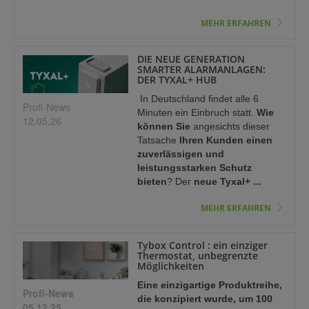
MEHR ERFAHREN
DIE NEUE GENERATION
SMARTER ALARMANLAGEN:
DER TYXAL+ HUB
In Deutschland findet alle 6
Profi-News
Minuten ein Einbruch statt.
Wie
12.05.26
können Sie
angesichts dieser
Tatsache
Ihren Kunden einen
zuverlässigen und
leistungsstarken Schutz
bieten
? Der
neue Tyxal+ ...
MEHR ERFAHREN
Tybox Control : ein einziger
Thermostat, unbegrenzte
Möglichkeiten
Eine einzigartige Produktreihe,
Profi-News
die konzipiert wurde, um 100
05.12.25