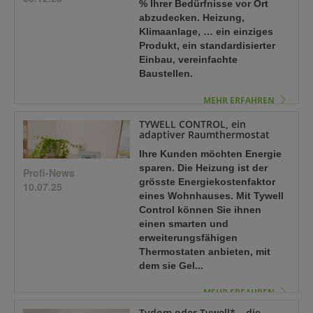
% Ihrer Bedürfnisse vor Ort
abzudecken. Heizung,
Klimaanlage, … ein einziges
Produkt, ein standardisierter
Einbau, vereinfachte
Baustellen.
MEHR ERFAHREN
TYWELL CONTROL, ein
adaptiver Raumthermostat
Ihre Kunden möchten Energie
sparen. Die Heizung ist der
Profi-News
grösste Energiekostenfaktor
10.07.25
eines Wohnhauses. Mit Tywell
Control können Sie ihnen
einen smarten und
erweiterungsfähigen
Thermostaten anbieten, mit
dem sie Gel...
MEHR ERFAHREN
Tydom oder Tywell* – die