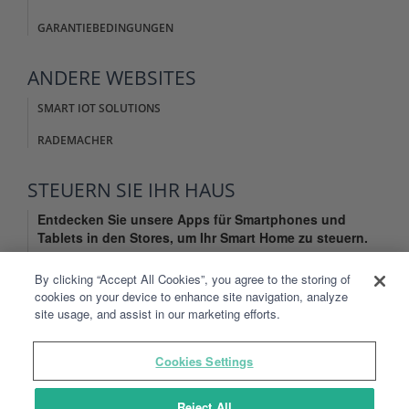
GARANTIEBEDINGUNGEN
ANDERE
WEBSITES
SMART IOT SOLUTIONS
RADEMACHER
STEUERN SIE IHR
HAUS
Entdecken Sie unsere Apps für Smartphones und
Tablets in den Stores, um Ihr Smart Home zu steuern.
By clicking “Accept All Cookies”, you agree to the storing of
cookies on your device to enhance site navigation, analyze
site usage, and assist in our marketing efforts.
Cookies Settings
IMPRESSUM
AGB WEBSITE
ALLGEMEINE NUTZUNGSBEDINGUNSEN
Reject All