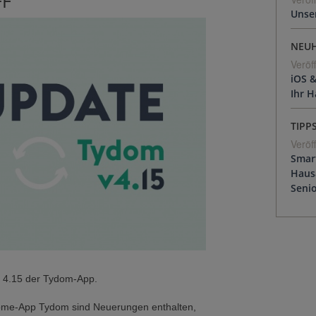
FF
Unser
NEUH
Veröf
iOS &
Ihr 
TIPP
Veröf
Smar
Haus
Seni
n 4.15 der Tydom-App.
-Home-App Tydom sind Neuerungen enthalten,