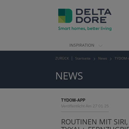
INSPIRATION
ION)
ZURÜCK
Startseite
News
TYDOM-
TE)
NEWS
TYDOM-APP
Veröffentlicht Am 27.01.25
ROUTINEN MIT SIRI