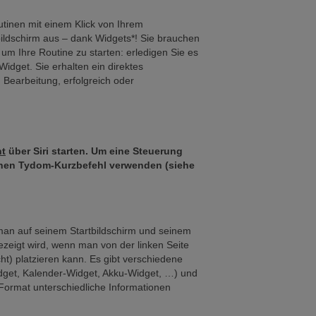
utinen mit einem Klick von Ihrem
ildschirm aus – dank Widgets*! Sie brauchen
um Ihre Routine zu starten: erledigen Sie es
idget. Sie erhalten ein direktes
 Bearbeitung, erfolgreich oder
ht
über Siri starten. Um eine Steuerung
einen Tydom-Kurzbefehl verwenden (siehe
e man auf seinem Startbildschirm und seinem
ezeigt wird, wenn man von der linken Seite
ht) platzieren kann. Es gibt verschiedene
idget, Kalender-Widget, Akku-Widget, …) und
Format unterschiedliche Informationen