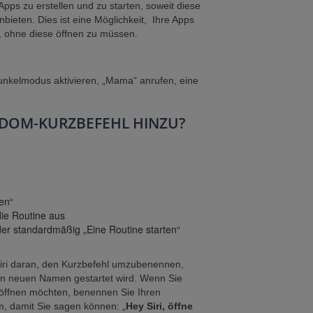
n Apps zu erstellen und zu starten, soweit diese
bieten. Dies ist eine Möglichkeit, Ihre Apps
, ohne diese öffnen zu müssen.
 Dunkelmodus aktivieren, „Mama“ anrufen, eine
TYDOM-KURZBEFEHL HINZU?
en“
ie Routine aus
der standardmäßig „Eine Routine starten“
Siri daran, den Kurzbefehl umzubenennen,
en neuen Namen gestartet wird. Wenn Sie
ri öffnen möchten, benennen Sie Ihren
um, damit Sie sagen können: „
Hey Siri, öffne