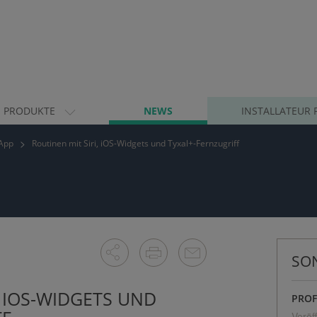
PRODUKTE
NEWS
INSTALLATEUR 
App
Routinen mit Siri, iOS-Widgets und Tyxal+-Fernzugriff
SO
, IOS-WIDGETS UND
PROF
Veröf