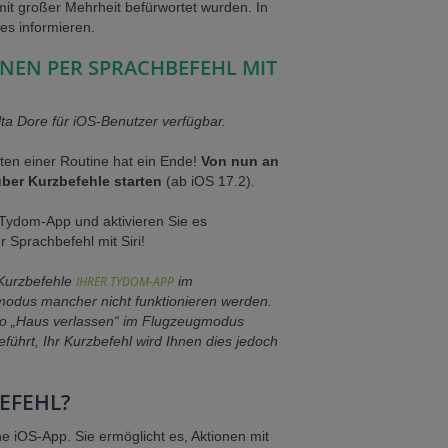
it großer Mehrheit befürwortet wurden. In
les informieren.
INEN PER SPRACHBEFEHL MIT
a Dore für iOS-Benutzer verfügbar.
ten einer Routine hat ein Ende!
Von nun an
über Kurzbefehle starten
(ab iOS 17.2).
r Tydom-App und aktivieren Sie es
 Sprachbefehl mit Siri!
 Kurzbefehle
IHRER TYDOM-APP
im
odus mancher nicht funktionieren werden.
io „Haus verlassen“ im Flugzeugmodus
eführt, Ihr Kurzbefehl wird Ihnen dies jedoch
BEFEHL?
ine iOS-App. Sie ermöglicht es, Aktionen mit