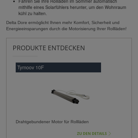
Fahren Sie Ihre Rollläden im Sommer automatisch
mithilfe eines Solarfühlers herunter, um den Wohnraum
kühl zu halten.
Delta Dore ermöglicht Ihnen mehr Komfort, Sicherheit und
Energieeinsparungen durch die Motorisierung Ihrer Rollläden!
PRODUKTE ENTDECKEN
ymoov 10F
Tymoov 10R
ahtgebundener Motor für Rollläden
Funk-Motor für 
ZU DEN DETAILS