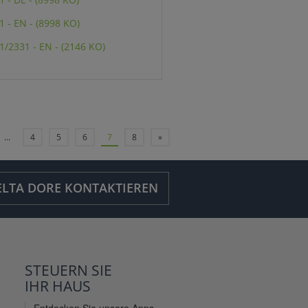
 - EN - (8998 KO)
/2331 - EN - (2146 KO)
...
4
5
6
7
8
»
ELTA DORE KONTAKTIEREN
STEUERN SIE
IHR
HAUS
Entdecken Sie unsere Apps