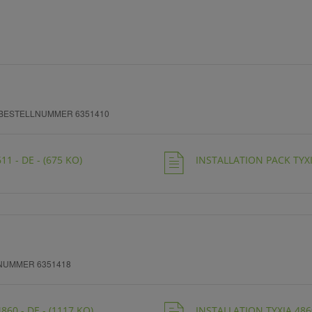
BESTELLNUMMER 6351410
1 - DE - (675 KO)
INSTALLATION PACK TYXIA
NUMMER 6351418
860 - DE - (1117 KO)
INSTALLATION TYXIA 4860