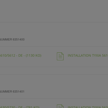
NUMMER 6351400
610/5612 - DE - (1130 KO)
INSTALLATION TYXIA 5610
NUMMER 6351401
630/5730 - DE - (781 KO)
INSTALLATION TYXIA 5630