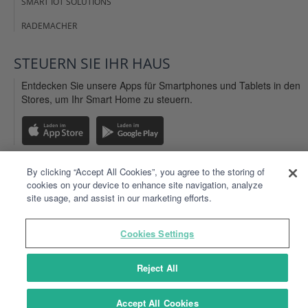
SMART IOT SOLUTIONS
RADEMACHER
STEUERN SIE IHR
HAUS
Entdecken Sie unsere Apps für Smartphones und Tablets in den
Stores, um Ihr Smart Home zu steuern.
By clicking “Accept All Cookies”, you agree to the storing of
cookies on your device to enhance site navigation, analyze
IMPRESSUM
site usage, and assist in our marketing efforts.
AGB WEBSITE
ALLGEMEINE NUTZUNGSBEDINGUNSEN
Cookies Settings
PERSÖNLICHE DATEN
Reject All
SITEMAP
Installateur finden
Accept All Cookies