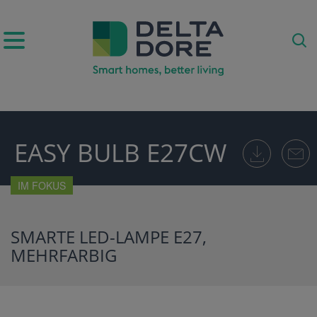
IRATION)
EASY BULB E27CW
ODUKTE)
IM FOKUS
SMARTE LED-LAMPE E27,
MEHRFARBIG
E)