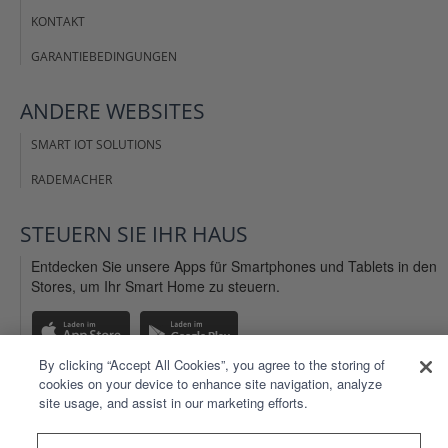
KONTAKT
GARANTIEBEDINGUNGEN
ANDERE
WEBSITES
SMART IOT SOLUTIONS
RADEMACHER
STEUERN SIE IHR
HAUS
Entdecken Sie unsere Apps für Smartphones und Tablets in den
Stores, um Ihr Smart Home zu steuern.
By clicking “Accept All Cookies”, you agree to the storing of
cookies on your device to enhance site navigation, analyze
site usage, and assist in our marketing efforts.
IMPRESSUM
AGB WEBSITE