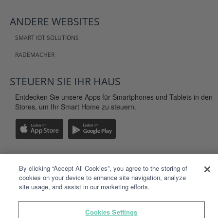
ANDERE
WEBSITES
SMART IOT SOLUTIONS
RADEMACHER
STEUERN SIE IHR
HAUS
Entdecken Sie unsere Apps für Smartphones und Tablets in den
Stores, um Ihr Smart Home zu steuern.
By clicking “Accept All Cookies”, you agree to the storing of
IMPRESSUM
cookies on your device to enhance site navigation, analyze
AGB WEBSITE
site usage, and assist in our marketing efforts.
ALLGEMEINE NUTZUNGSBEDINGUNSEN
Cookies Settings
PERSÖNLICHE DATEN