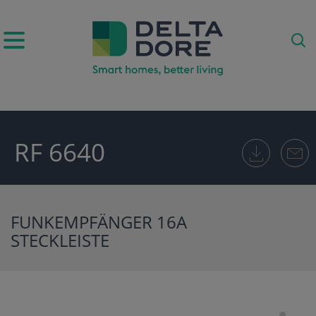
IRATION)
RF 6640
ODUKTE)
FUNKEMPFÄNGER 16A
STECKLEISTE
E)