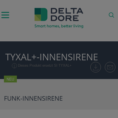
IRATION)
TYXAL+-INNENSIRENE
ODUKTE)
Dieses Produkt ersetzt SI TYXAL+
NEU
FUNK-INNENSIRENE
E)