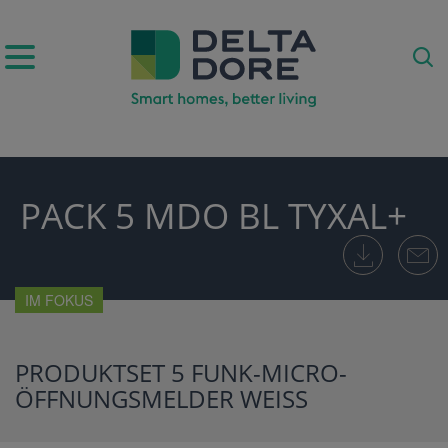
IRATION)
PACK 5 MDO BL TYXAL+
ODUKTE)
IM FOKUS
PRODUKTSET 5 FUNK-MICRO-
ÖFFNUNGSMELDER WEISS
E)