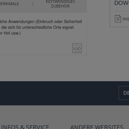
NOTWENDIGES
DOW
ERKMALE
ZUBEHÖR
IN
reiche Anwendungen (Einbruch oder Sicherheit
 die sich für unterschiedliche Orte eignet
er Hof usw.)
D
INFOS &
SERVICE
ANDERE
WEBSITES