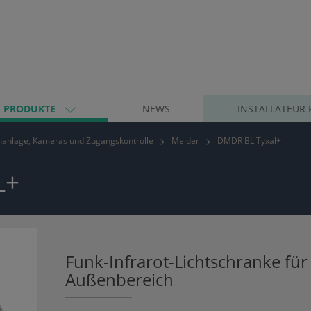
PRODUKTE
NEWS
INSTALLATEUR 
anlage, Kameras und Zugangskontrolle
Melder
DMDR BL Tyxal+
L+
Funk-Infrarot-Lichtschranke für
Außenbereich