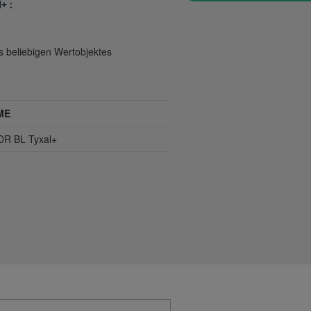
+ :
 beliebigen Wertobjektes
ME
R BL Tyxal+