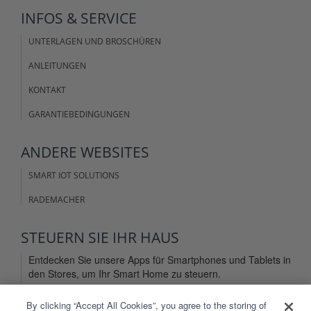
INFOS &
SERVICE
UNTERLAGEN UND BROSCHÜREN
ANLEITUNGEN
KONTAKT
GARANTIEBEDINGUNGEN
ANDERE
WEBSITES
SMART IOT SOLUTIONS
RADEMACHER
STEUERN SIE IHR
HAUS
Entdecken Sie unsere Apps für Smartphones und Tablets in
den Stores, um Ihr Smart Home zu steuern.
By clicking “Accept All Cookies”, you agree to the storing of