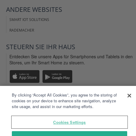
ANDERE
WEBSITES
SMART IOT SOLUTIONS
RADEMACHER
STEUERN SIE IHR
HAUS
Entdecken Sie unsere Apps für Smartphones und Tablets in den
Stores, um Ihr Smart Home zu steuern.
By clicking “Accept All Cookies”, you agree to the storing of
cookies on your device to enhance site navigation, analyze
IMPRESSUM
site usage, and assist in our marketing efforts.
AGB WEBSITE
ALLGEMEINE NUTZUNGSBEDINGUNSEN
Cookies Settings
PERSÖNLICHE DATEN